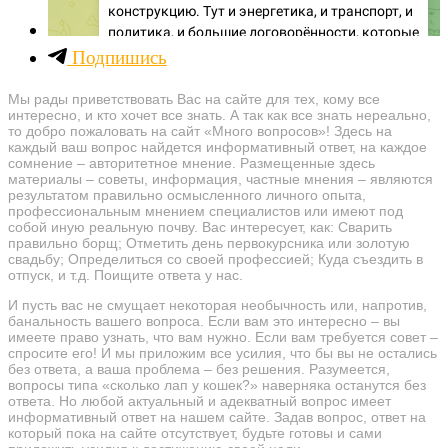
Подпишись
Мы рады приветствовать Вас на сайте для тех, кому все
интересно, и кто хочет все знать. А так как все знать нереально,
то добро пожаловать на сайт «Много вопросов»! Здесь на
каждый ваш вопрос найдется информативный ответ, на каждое
сомнение – авторитетное мнение. Размещенные здесь
материалы – советы, информация, частные мнения – являются
результатом правильно осмысленного личного опыта,
профессиональным мнением специалистов или имеют под
собой иную реальную почву. Вас интересует, как: Сварить
правильно борщ; Отметить день первокурсника или золотую
свадьбу; Определиться со своей профессией; Куда съездить в
отпуск, и т.д. Поищите ответа у нас.
И пусть вас не смущает некоторая необычность или, напротив,
банальность вашего вопроса. Если вам это интересно – вы
имеете право узнать, что вам нужно. Если вам требуется совет –
спросите его! И мы приложим все усилия, что бы вы не остались
без ответа, а ваша проблема – без решения. Разумеется,
вопросы типа «сколько лап у кошек?» наверняка останутся без
ответа. Но любой актуальный и адекватный вопрос имеет
информативный ответ на нашем сайте. Задав вопрос, ответ на
который пока на сайте отсутствует, будьте готовы и сами