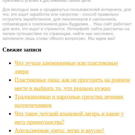
приложить усилия к достижению своей цели.
Для молодых мам и продвинутых пользователей интернета, для
тех, кто ищет заработок или напротив – способ правильно
потратить заработанное, для пенсионеров и школьников,
собаководов и поклонников дзен-буддизма… Наш сайт работает
для всех, кто ищет и стремится. Интерфейс сайта рассчитан на
легкое путешествие по страницам, найти нас несложно,
запомните лишь слова «Много вопросов». Мы ждем вас!
Свежие записи
Что лучше алюминиевые или пластиковые
двери
Пластиковые окна: как не прогореть на ровном
месте и выбрать то, что реально нужно
Традиционные и народные средства лечения
надпочечников
Что такое детский языковой лагерь и какие у
него преимущества?
Апельсиновая диета: легко и вкусно!