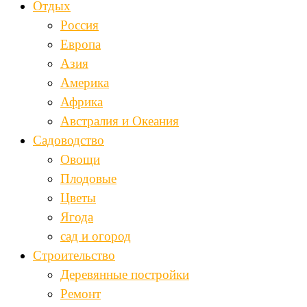
Отдых
Россия
Европа
Азия
Америка
Африка
Австралия и Океания
Садоводство
Овощи
Плодовые
Цветы
Ягода
сад и огород
Строительство
Деревянные постройки
Ремонт