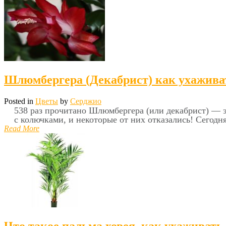
Шлюмбергера (Декабрист) как ухажива
Posted in
Цветы
by
Серджио
538 раз прочитано Шлюмбергера (или декабрист) — э
с колючками, и некоторые от них отказались! Сегод
Read More
Что такое пальма ховея, как ухаживать