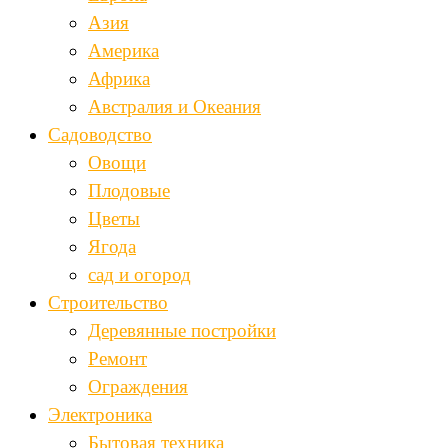
Азия
Америка
Африка
Австралия и Океания
Садоводство
Овощи
Плодовые
Цветы
Ягода
сад и огород
Строительство
Деревянные постройки
Ремонт
Ограждения
Электроника
Бытовая техника