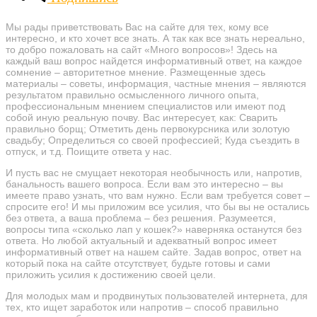
Мы рады приветствовать Вас на сайте для тех, кому все
интересно, и кто хочет все знать. А так как все знать нереально,
то добро пожаловать на сайт «Много вопросов»! Здесь на
каждый ваш вопрос найдется информативный ответ, на каждое
сомнение – авторитетное мнение. Размещенные здесь
материалы – советы, информация, частные мнения – являются
результатом правильно осмысленного личного опыта,
профессиональным мнением специалистов или имеют под
собой иную реальную почву. Вас интересует, как: Сварить
правильно борщ; Отметить день первокурсника или золотую
свадьбу; Определиться со своей профессией; Куда съездить в
отпуск, и т.д. Поищите ответа у нас.
И пусть вас не смущает некоторая необычность или, напротив,
банальность вашего вопроса. Если вам это интересно – вы
имеете право узнать, что вам нужно. Если вам требуется совет –
спросите его! И мы приложим все усилия, что бы вы не остались
без ответа, а ваша проблема – без решения. Разумеется,
вопросы типа «сколько лап у кошек?» наверняка останутся без
ответа. Но любой актуальный и адекватный вопрос имеет
информативный ответ на нашем сайте. Задав вопрос, ответ на
который пока на сайте отсутствует, будьте готовы и сами
приложить усилия к достижению своей цели.
Для молодых мам и продвинутых пользователей интернета, для
тех, кто ищет заработок или напротив – способ правильно