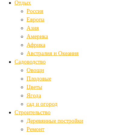
Отдых
Россия
Европа
Азия
Америка
Африка
Австралия и Океания
Садоводство
Овощи
Плодовые
Цветы
Ягода
сад и огород
Строительство
Деревянные постройки
Ремонт