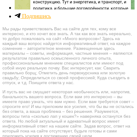
Подпишись
Мы рады приветствовать Вас на сайте для тех, кому все
интересно, и кто хочет все знать. А так как все знать нереально,
то добро пожаловать на сайт «Много вопросов»! Здесь на
каждый ваш вопрос найдется информативный ответ, на каждое
сомнение – авторитетное мнение. Размещенные здесь
материалы – советы, информация, частные мнения – являются
результатом правильно осмысленного личного опыта,
профессиональным мнением специалистов или имеют под
собой иную реальную почву. Вас интересует, как: Сварить
правильно борщ; Отметить день первокурсника или золотую
свадьбу; Определиться со своей профессией; Куда съездить в
отпуск, и т.д. Поищите ответа у нас.
И пусть вас не смущает некоторая необычность или, напротив,
банальность вашего вопроса. Если вам это интересно – вы
имеете право узнать, что вам нужно. Если вам требуется совет –
спросите его! И мы приложим все усилия, что бы вы не остались
без ответа, а ваша проблема – без решения. Разумеется,
вопросы типа «сколько лап у кошек?» наверняка останутся без
ответа. Но любой актуальный и адекватный вопрос имеет
информативный ответ на нашем сайте. Задав вопрос, ответ на
который пока на сайте отсутствует, будьте готовы и сами
приложить усилия к достижению своей цели.