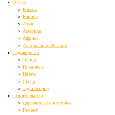
Отдых
Россия
Европа
Азия
Америка
Африка
Австралия и Океания
Садоводство
Овощи
Плодовые
Цветы
Ягода
сад и огород
Строительство
Деревянные постройки
Ремонт