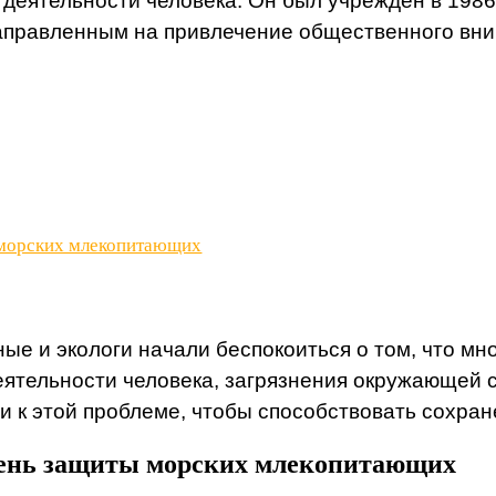
а деятельности человека. Он был учрежден в 19
направленным на привлечение общественного вни
 морских млекопитающих
ченые и экологи начали беспокоиться о том, что 
еятельности человека, загрязнения окружающей с
к этой проблеме, чтобы способствовать сохран
день защиты морских млекопитающих