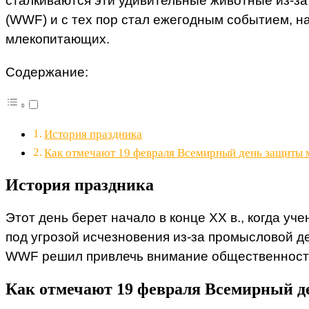
сталкиваются эти удивительные животные из-з
(WWF) и с тех пор стал ежегодным событием, 
млекопитающих.
Содержание:
История праздника
Как отмечают 19 февраля Всемирный день защиты
История праздника
Этот день берет начало в конце XX в., когда у
под угрозой исчезновения из-за промысловой д
WWF решил привлечь внимание общественности 
Как отмечают 19 февраля Всемирный 