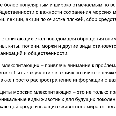
е более популярным и широко отмечаемым по все
щественности о важности сохранения морских м
и, лекции, акции по очистке пляжей, сбор средс
лекопитающих стал поводом для обращения вним
ы, киты, тюлени, моржи и другие виды становят
ганизаций и общественности.
 млекопитающих – привлечь внимание к проблема
может быть как участие в акциях по очистке пляж
также просто распространение информации о ва
иты морских млекопитающих – это не только пра
 уникальные виды животных для будущих поколени
ающей среде и к защите животного мира от нега