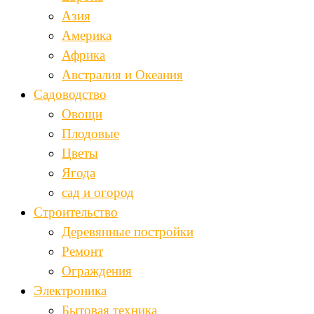
Азия
Америка
Африка
Австралия и Океания
Садоводство
Овощи
Плодовые
Цветы
Ягода
сад и огород
Строительство
Деревянные постройки
Ремонт
Ограждения
Электроника
Бытовая техника