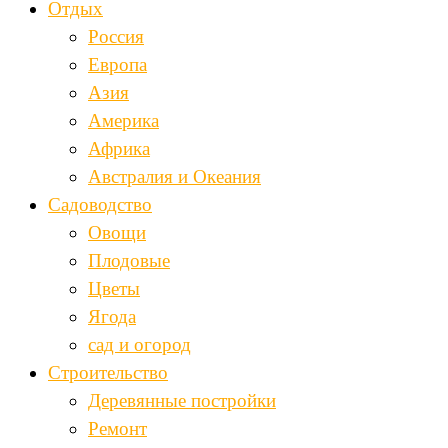
Отдых
Россия
Европа
Азия
Америка
Африка
Австралия и Океания
Садоводство
Овощи
Плодовые
Цветы
Ягода
сад и огород
Строительство
Деревянные постройки
Ремонт