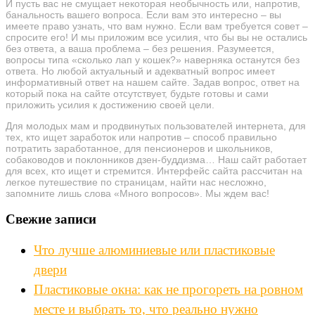
И пусть вас не смущает некоторая необычность или, напротив,
банальность вашего вопроса. Если вам это интересно – вы
имеете право узнать, что вам нужно. Если вам требуется совет –
спросите его! И мы приложим все усилия, что бы вы не остались
без ответа, а ваша проблема – без решения. Разумеется,
вопросы типа «сколько лап у кошек?» наверняка останутся без
ответа. Но любой актуальный и адекватный вопрос имеет
информативный ответ на нашем сайте. Задав вопрос, ответ на
который пока на сайте отсутствует, будьте готовы и сами
приложить усилия к достижению своей цели.
Для молодых мам и продвинутых пользователей интернета, для
тех, кто ищет заработок или напротив – способ правильно
потратить заработанное, для пенсионеров и школьников,
собаководов и поклонников дзен-буддизма… Наш сайт работает
для всех, кто ищет и стремится. Интерфейс сайта рассчитан на
легкое путешествие по страницам, найти нас несложно,
запомните лишь слова «Много вопросов». Мы ждем вас!
Свежие записи
Что лучше алюминиевые или пластиковые
двери
Пластиковые окна: как не прогореть на ровном
месте и выбрать то, что реально нужно