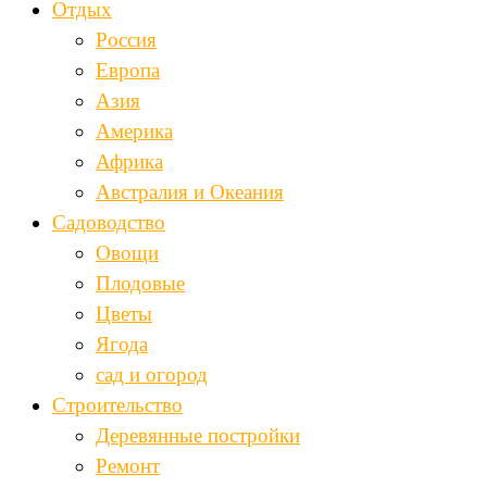
Отдых
Россия
Европа
Азия
Америка
Африка
Австралия и Океания
Садоводство
Овощи
Плодовые
Цветы
Ягода
сад и огород
Строительство
Деревянные постройки
Ремонт