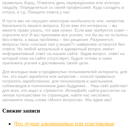
правильно борщ; Отметить день первокурсника или золотую
свадьбу; Определиться со своей профессией; Куда съездить в
отпуск, и т.д. Поищите ответа у нас.
И пусть вас не смущает некоторая необычность или, напротив,
банальность вашего вопроса. Если вам это интересно – вы
имеете право узнать, что вам нужно. Если вам требуется совет –
спросите его! И мы приложим все усилия, что бы вы не остались
без ответа, а ваша проблема – без решения. Разумеется,
вопросы типа «сколько лап у кошек?» наверняка останутся без
ответа. Но любой актуальный и адекватный вопрос имеет
информативный ответ на нашем сайте. Задав вопрос, ответ на
который пока на сайте отсутствует, будьте готовы и сами
приложить усилия к достижению своей цели.
Для молодых мам и продвинутых пользователей интернета, для
тех, кто ищет заработок или напротив – способ правильно
потратить заработанное, для пенсионеров и школьников,
собаководов и поклонников дзен-буддизма… Наш сайт работает
для всех, кто ищет и стремится. Интерфейс сайта рассчитан на
легкое путешествие по страницам, найти нас несложно,
запомните лишь слова «Много вопросов». Мы ждем вас!
Свежие записи
Что лучше алюминиевые или пластиковые