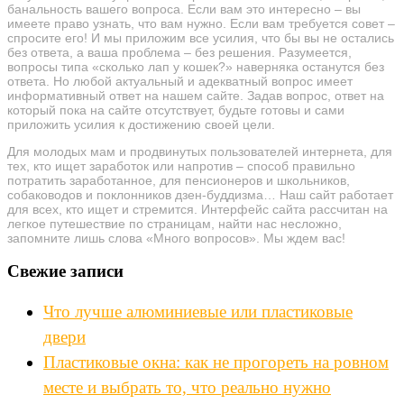
банальность вашего вопроса. Если вам это интересно – вы
имеете право узнать, что вам нужно. Если вам требуется совет –
спросите его! И мы приложим все усилия, что бы вы не остались
без ответа, а ваша проблема – без решения. Разумеется,
вопросы типа «сколько лап у кошек?» наверняка останутся без
ответа. Но любой актуальный и адекватный вопрос имеет
информативный ответ на нашем сайте. Задав вопрос, ответ на
который пока на сайте отсутствует, будьте готовы и сами
приложить усилия к достижению своей цели.
Для молодых мам и продвинутых пользователей интернета, для
тех, кто ищет заработок или напротив – способ правильно
потратить заработанное, для пенсионеров и школьников,
собаководов и поклонников дзен-буддизма… Наш сайт работает
для всех, кто ищет и стремится. Интерфейс сайта рассчитан на
легкое путешествие по страницам, найти нас несложно,
запомните лишь слова «Много вопросов». Мы ждем вас!
Свежие записи
Что лучше алюминиевые или пластиковые
двери
Пластиковые окна: как не прогореть на ровном
месте и выбрать то, что реально нужно