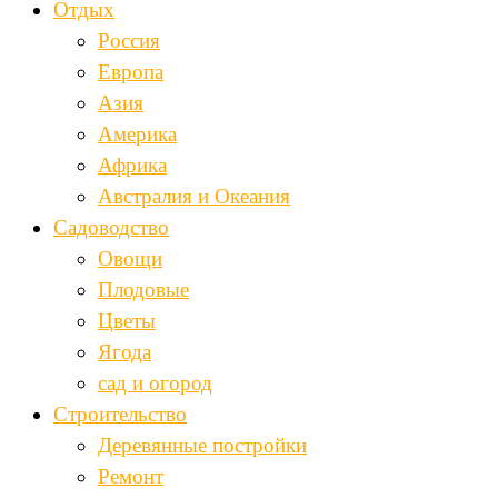
Отдых
Россия
Европа
Азия
Америка
Африка
Австралия и Океания
Садоводство
Овощи
Плодовые
Цветы
Ягода
сад и огород
Строительство
Деревянные постройки
Ремонт