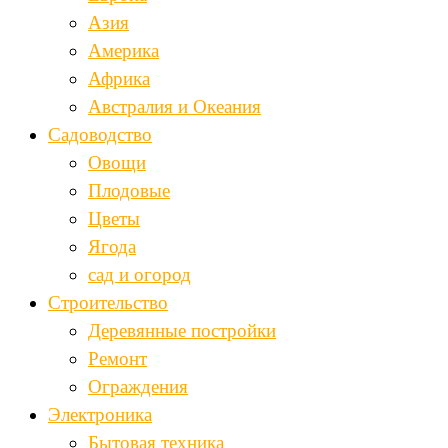
Азия
Америка
Африка
Австралия и Океания
Садоводство
Овощи
Плодовые
Цветы
Ягода
сад и огород
Строительство
Деревянные постройки
Ремонт
Ограждения
Электроника
Бытовая техника