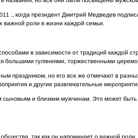
 и названия, но все они были посвящены мужском
011 ., когда президент Дмитрий Медведев подписа
 важной роли в жизни каждой семьи.
пособами в зависимости от традиций каждой стр
ся большими гуляниями, торжественными церем
ным праздником, но его все же отмечают в разны
роприятия и другие развлекательные мероприяти
м сыновьям и близким мужчинам. Это может быть 
общества, так как он напоминает о важной роли,