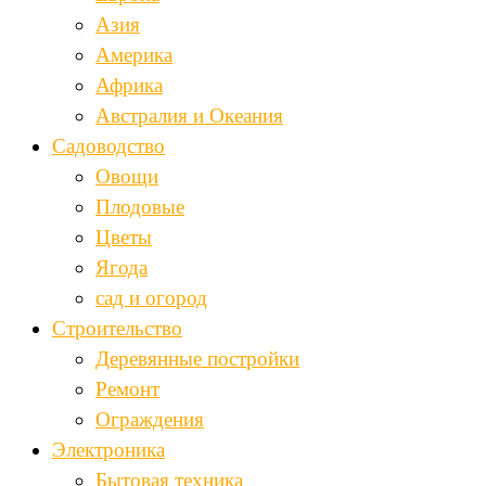
Азия
Америка
Африка
Австралия и Океания
Садоводство
Овощи
Плодовые
Цветы
Ягода
сад и огород
Строительство
Деревянные постройки
Ремонт
Ограждения
Электроника
Бытовая техника