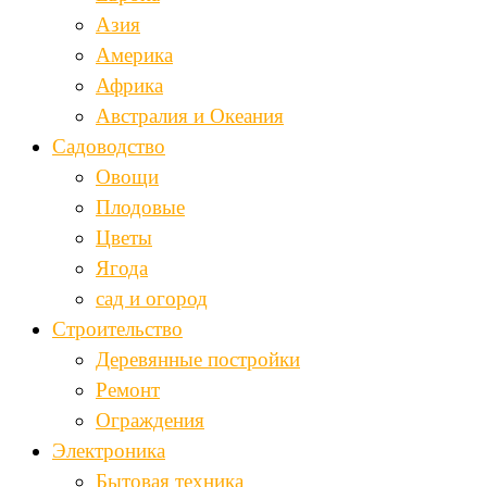
Азия
Америка
Африка
Австралия и Океания
Садоводство
Овощи
Плодовые
Цветы
Ягода
сад и огород
Строительство
Деревянные постройки
Ремонт
Ограждения
Электроника
Бытовая техника