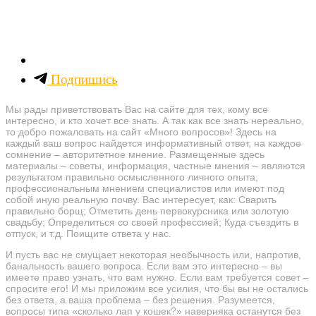
Подпишись
Мы рады приветствовать Вас на сайте для тех, кому все
интересно, и кто хочет все знать. А так как все знать нереально,
то добро пожаловать на сайт «Много вопросов»! Здесь на
каждый ваш вопрос найдется информативный ответ, на каждое
сомнение – авторитетное мнение. Размещенные здесь
материалы – советы, информация, частные мнения – являются
результатом правильно осмысленного личного опыта,
профессиональным мнением специалистов или имеют под
собой иную реальную почву. Вас интересует, как: Сварить
правильно борщ; Отметить день первокурсника или золотую
свадьбу; Определиться со своей профессией; Куда съездить в
отпуск, и т.д. Поищите ответа у нас.
И пусть вас не смущает некоторая необычность или, напротив,
банальность вашего вопроса. Если вам это интересно – вы
имеете право узнать, что вам нужно. Если вам требуется совет –
спросите его! И мы приложим все усилия, что бы вы не остались
без ответа, а ваша проблема – без решения. Разумеется,
вопросы типа «сколько лап у кошек?» наверняка останутся без