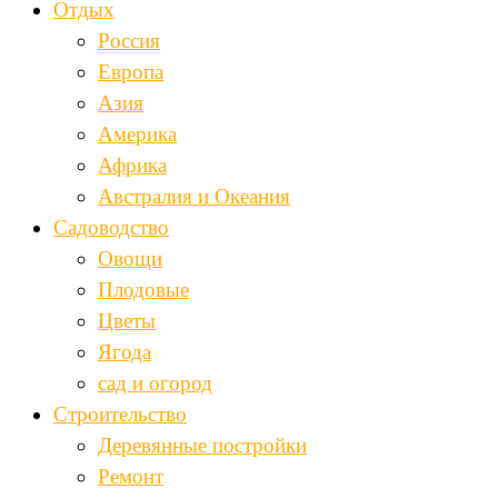
Отдых
Россия
Европа
Азия
Америка
Африка
Австралия и Океания
Садоводство
Овощи
Плодовые
Цветы
Ягода
сад и огород
Строительство
Деревянные постройки
Ремонт