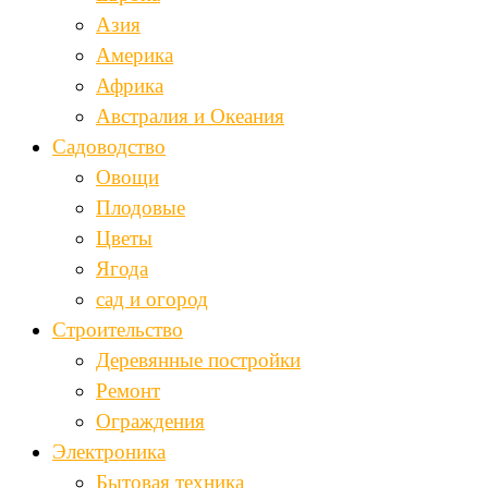
Азия
Америка
Африка
Австралия и Океания
Садоводство
Овощи
Плодовые
Цветы
Ягода
сад и огород
Строительство
Деревянные постройки
Ремонт
Ограждения
Электроника
Бытовая техника