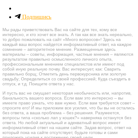
Подпишись
Мы рады приветствовать Вас на сайте для тех, кому все
интересно, и кто хочет все знать. А так как все знать нереально,
то добро пожаловать на сайт «Много вопросов»! Здесь на
каждый ваш вопрос найдется информативный ответ, на каждое
сомнение – авторитетное мнение. Размещенные здесь
материалы – советы, информация, частные мнения – являются
результатом правильно осмысленного личного опыта,
профессиональным мнением специалистов или имеют под
собой иную реальную почву. Вас интересует, как: Сварить
правильно борщ; Отметить день первокурсника или золотую
свадьбу; Определиться со своей профессией; Куда съездить в
отпуск, и т.д. Поищите ответа у нас.
И пусть вас не смущает некоторая необычность или, напротив,
банальность вашего вопроса. Если вам это интересно – вы
имеете право узнать, что вам нужно. Если вам требуется совет –
спросите его! И мы приложим все усилия, что бы вы не остались
без ответа, а ваша проблема – без решения. Разумеется,
вопросы типа «сколько лап у кошек?» наверняка останутся без
ответа. Но любой актуальный и адекватный вопрос имеет
информативный ответ на нашем сайте. Задав вопрос, ответ на
который пока на сайте отсутствует, будьте готовы и сами
приложить усилия к достижению своей цели.