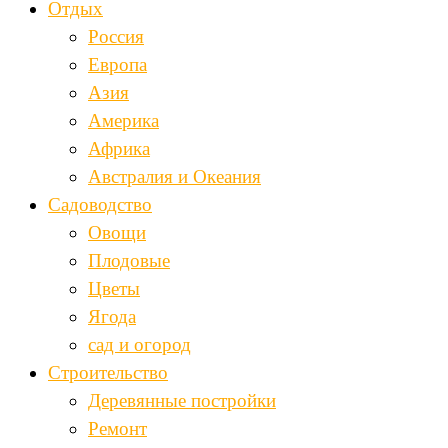
Отдых
Россия
Европа
Азия
Америка
Африка
Австралия и Океания
Садоводство
Овощи
Плодовые
Цветы
Ягода
сад и огород
Строительство
Деревянные постройки
Ремонт