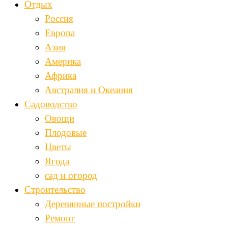
Отдых
Россия
Европа
Азия
Америка
Африка
Австралия и Океания
Садоводство
Овощи
Плодовые
Цветы
Ягода
сад и огород
Строительство
Деревянные постройки
Ремонт