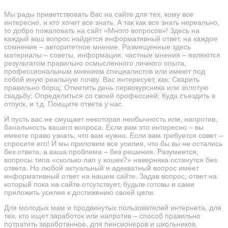
Мы рады приветствовать Вас на сайте для тех, кому все
интересно, и кто хочет все знать. А так как все знать нереально,
то добро пожаловать на сайт «Много вопросов»! Здесь на
каждый ваш вопрос найдется информативный ответ, на каждое
сомнение – авторитетное мнение. Размещенные здесь
материалы – советы, информация, частные мнения – являются
результатом правильно осмысленного личного опыта,
профессиональным мнением специалистов или имеют под
собой иную реальную почву. Вас интересует, как: Сварить
правильно борщ; Отметить день первокурсника или золотую
свадьбу; Определиться со своей профессией; Куда съездить в
отпуск, и т.д. Поищите ответа у нас.
И пусть вас не смущает некоторая необычность или, напротив,
банальность вашего вопроса. Если вам это интересно – вы
имеете право узнать, что вам нужно. Если вам требуется совет –
спросите его! И мы приложим все усилия, что бы вы не остались
без ответа, а ваша проблема – без решения. Разумеется,
вопросы типа «сколько лап у кошек?» наверняка останутся без
ответа. Но любой актуальный и адекватный вопрос имеет
информативный ответ на нашем сайте. Задав вопрос, ответ на
который пока на сайте отсутствует, будьте готовы и сами
приложить усилия к достижению своей цели.
Для молодых мам и продвинутых пользователей интернета, для
тех, кто ищет заработок или напротив – способ правильно
потратить заработанное, для пенсионеров и школьников,