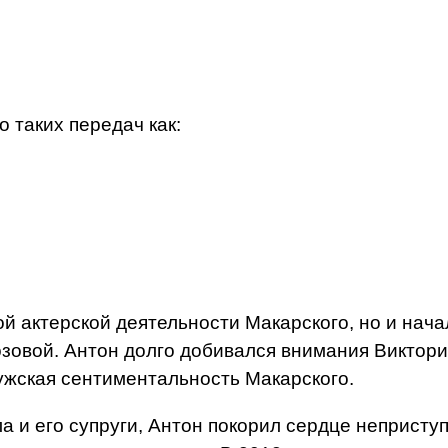
 таких передач как:
й актерской деятельности Макарского, но и нача
овой. Антон долго добивался внимания Виктории
ужская сентиментальность Макарского.
 и его супруги, Антон покорил сердце неприступ