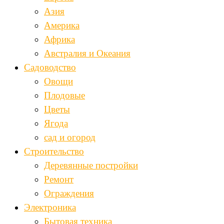
Азия
Америка
Африка
Австралия и Океания
Садоводство
Овощи
Плодовые
Цветы
Ягода
сад и огород
Строительство
Деревянные постройки
Ремонт
Ограждения
Электроника
Бытовая техника