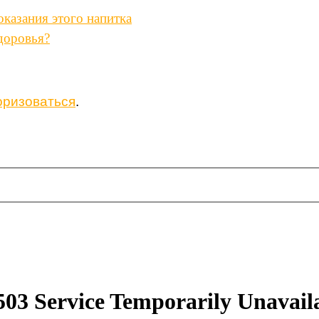
оказания этого напитка
доровья?
оризоваться
.