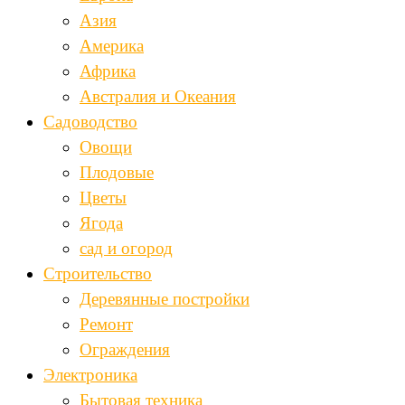
Азия
Америка
Африка
Австралия и Океания
Садоводство
Овощи
Плодовые
Цветы
Ягода
сад и огород
Строительство
Деревянные постройки
Ремонт
Ограждения
Электроника
Бытовая техника