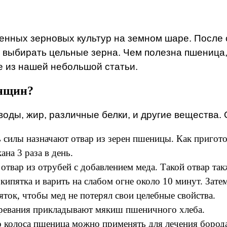
нных зерновых культур на земном шаре. После 
 выбирать цельные зерна. Чем полезна пшеница, 
е из нашей небольшой статьи.
енщин?
воды, жир, различные белки, и другие вещества
 силы назначают отвар из зерен пшеницы. Как пригото
ана 3 раза в день.
отвар из отрубей с добавлением меда. Такой отвар та
 кипятка и варить на слабом огне около 10 минут. Зате
яток, чтобы мед не потерял свои целебные свойства.
озревания прикладывают мякиш пшеничного хлеба.
о колоса пшеница можно применять для лечения бород