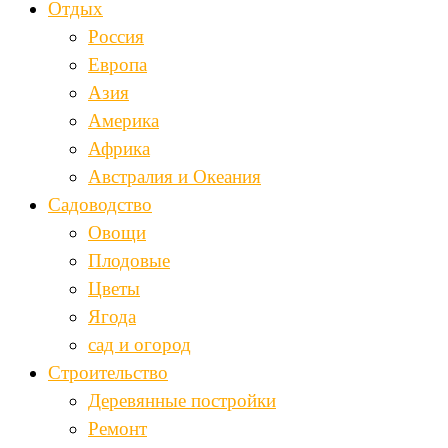
Отдых
Россия
Европа
Азия
Америка
Африка
Австралия и Океания
Садоводство
Овощи
Плодовые
Цветы
Ягода
сад и огород
Строительство
Деревянные постройки
Ремонт