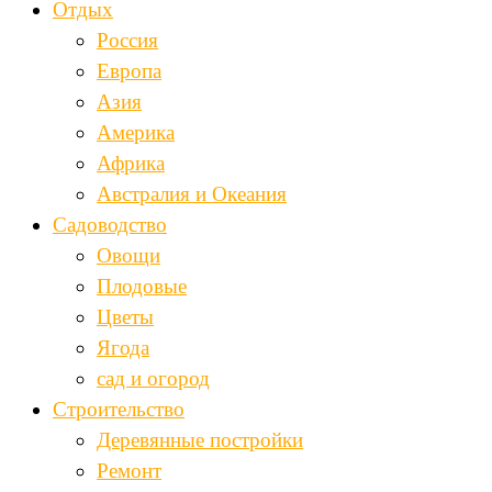
Отдых
Россия
Европа
Азия
Америка
Африка
Австралия и Океания
Садоводство
Овощи
Плодовые
Цветы
Ягода
сад и огород
Строительство
Деревянные постройки
Ремонт