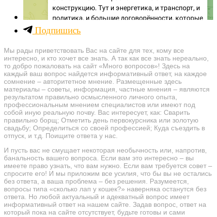
Подпишись
Мы рады приветствовать Вас на сайте для тех, кому все
интересно, и кто хочет все знать. А так как все знать нереально,
то добро пожаловать на сайт «Много вопросов»! Здесь на
каждый ваш вопрос найдется информативный ответ, на каждое
сомнение – авторитетное мнение. Размещенные здесь
материалы – советы, информация, частные мнения – являются
результатом правильно осмысленного личного опыта,
профессиональным мнением специалистов или имеют под
собой иную реальную почву. Вас интересует, как: Сварить
правильно борщ; Отметить день первокурсника или золотую
свадьбу; Определиться со своей профессией; Куда съездить в
отпуск, и т.д. Поищите ответа у нас.
И пусть вас не смущает некоторая необычность или, напротив,
банальность вашего вопроса. Если вам это интересно – вы
имеете право узнать, что вам нужно. Если вам требуется совет –
спросите его! И мы приложим все усилия, что бы вы не остались
без ответа, а ваша проблема – без решения. Разумеется,
вопросы типа «сколько лап у кошек?» наверняка останутся без
ответа. Но любой актуальный и адекватный вопрос имеет
информативный ответ на нашем сайте. Задав вопрос, ответ на
который пока на сайте отсутствует, будьте готовы и сами