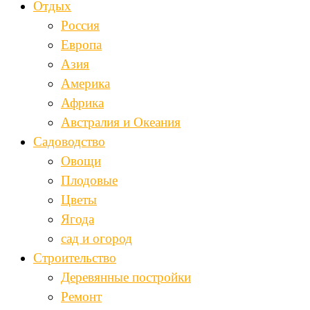
Отдых
Россия
Европа
Азия
Америка
Африка
Австралия и Океания
Садоводство
Овощи
Плодовые
Цветы
Ягода
сад и огород
Строительство
Деревянные постройки
Ремонт