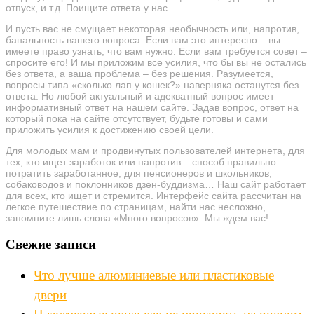
отпуск, и т.д. Поищите ответа у нас.
И пусть вас не смущает некоторая необычность или, напротив,
банальность вашего вопроса. Если вам это интересно – вы
имеете право узнать, что вам нужно. Если вам требуется совет –
спросите его! И мы приложим все усилия, что бы вы не остались
без ответа, а ваша проблема – без решения. Разумеется,
вопросы типа «сколько лап у кошек?» наверняка останутся без
ответа. Но любой актуальный и адекватный вопрос имеет
информативный ответ на нашем сайте. Задав вопрос, ответ на
который пока на сайте отсутствует, будьте готовы и сами
приложить усилия к достижению своей цели.
Для молодых мам и продвинутых пользователей интернета, для
тех, кто ищет заработок или напротив – способ правильно
потратить заработанное, для пенсионеров и школьников,
собаководов и поклонников дзен-буддизма… Наш сайт работает
для всех, кто ищет и стремится. Интерфейс сайта рассчитан на
легкое путешествие по страницам, найти нас несложно,
запомните лишь слова «Много вопросов». Мы ждем вас!
Свежие записи
Что лучше алюминиевые или пластиковые
двери