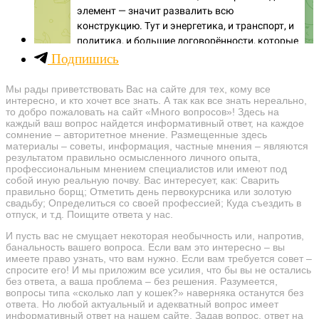
Подпишись
Мы рады приветствовать Вас на сайте для тех, кому все
интересно, и кто хочет все знать. А так как все знать нереально,
то добро пожаловать на сайт «Много вопросов»! Здесь на
каждый ваш вопрос найдется информативный ответ, на каждое
сомнение – авторитетное мнение. Размещенные здесь
материалы – советы, информация, частные мнения – являются
результатом правильно осмысленного личного опыта,
профессиональным мнением специалистов или имеют под
собой иную реальную почву. Вас интересует, как: Сварить
правильно борщ; Отметить день первокурсника или золотую
свадьбу; Определиться со своей профессией; Куда съездить в
отпуск, и т.д. Поищите ответа у нас.
И пусть вас не смущает некоторая необычность или, напротив,
банальность вашего вопроса. Если вам это интересно – вы
имеете право узнать, что вам нужно. Если вам требуется совет –
спросите его! И мы приложим все усилия, что бы вы не остались
без ответа, а ваша проблема – без решения. Разумеется,
вопросы типа «сколько лап у кошек?» наверняка останутся без
ответа. Но любой актуальный и адекватный вопрос имеет
информативный ответ на нашем сайте. Задав вопрос, ответ на