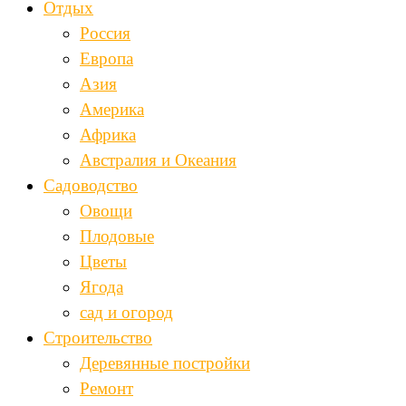
Отдых
Россия
Европа
Азия
Америка
Африка
Австралия и Океания
Садоводство
Овощи
Плодовые
Цветы
Ягода
сад и огород
Строительство
Деревянные постройки
Ремонт