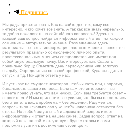
Подпишись
Мы рады приветствовать Вас на сайте для тех, кому все
интересно, и кто хочет все знать. А так как все знать нереально,
то добро пожаловать на сайт «Много вопросов»! Здесь на
каждый ваш вопрос найдется информативный ответ, на каждое
сомнение – авторитетное мнение. Размещенные здесь
материалы – советы, информация, частные мнения – являются
результатом правильно осмысленного личного опыта,
профессиональным мнением специалистов или имеют под
собой иную реальную почву. Вас интересует, как: Сварить
правильно борщ; Отметить день первокурсника или золотую
свадьбу; Определиться со своей профессией; Куда съездить в
отпуск, и т.д. Поищите ответа у нас.
И пусть вас не смущает некоторая необычность или, напротив,
банальность вашего вопроса. Если вам это интересно – вы
имеете право узнать, что вам нужно. Если вам требуется совет –
спросите его! И мы приложим все усилия, что бы вы не остались
без ответа, а ваша проблема – без решения. Разумеется,
вопросы типа «сколько лап у кошек?» наверняка останутся без
ответа. Но любой актуальный и адекватный вопрос имеет
информативный ответ на нашем сайте. Задав вопрос, ответ на
который пока на сайте отсутствует, будьте готовы и сами
приложить усилия к достижению своей цели.