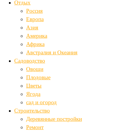
Отдых
Россия
Европа
Азия
Америка
Африка
Австралия и Океания
Садоводство
Овощи
Плодовые
Цветы
Ягода
сад и огород
Строительство
Деревянные постройки
Ремонт