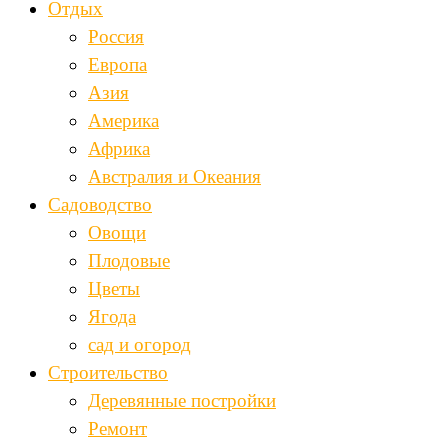
Отдых
Россия
Европа
Азия
Америка
Африка
Австралия и Океания
Садоводство
Овощи
Плодовые
Цветы
Ягода
сад и огород
Строительство
Деревянные постройки
Ремонт