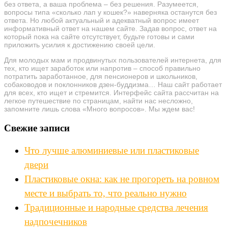
без ответа, а ваша проблема – без решения. Разумеется,
вопросы типа «сколько лап у кошек?» наверняка останутся без
ответа. Но любой актуальный и адекватный вопрос имеет
информативный ответ на нашем сайте. Задав вопрос, ответ на
который пока на сайте отсутствует, будьте готовы и сами
приложить усилия к достижению своей цели.
Для молодых мам и продвинутых пользователей интернета, для
тех, кто ищет заработок или напротив – способ правильно
потратить заработанное, для пенсионеров и школьников,
собаководов и поклонников дзен-буддизма… Наш сайт работает
для всех, кто ищет и стремится. Интерфейс сайта рассчитан на
легкое путешествие по страницам, найти нас несложно,
запомните лишь слова «Много вопросов». Мы ждем вас!
Свежие записи
Что лучше алюминиевые или пластиковые
двери
Пластиковые окна: как не прогореть на ровном
месте и выбрать то, что реально нужно
Традиционные и народные средства лечения
надпочечников