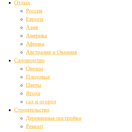
Отдых
Россия
Европа
Азия
Америка
Африка
Австралия и Океания
Садоводство
Овощи
Плодовые
Цветы
Ягода
сад и огород
Строительство
Деревянные постройки
Ремонт