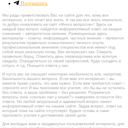
Подпишись
Мы рады приветствовать Вас на сайте для тех, кому все
интересно, и кто хочет все знать. А так как все знать нереально,
то добро пожаловать на сайт «Много вопросов»! Здесь на
каждый ваш вопрос найдется информативный ответ, на каждое
сомнение – авторитетное мнение. Размещенные здесь
материалы – советы, информация, частные мнения – являются
результатом правильно осмысленного личного опыта,
профессиональным мнением специалистов или имеют под
собой иную реальную почву. Вас интересует, как: Сварить
правильно борщ; Отметить день первокурсника или золотую
свадьбу; Определиться со своей профессией; Куда съездить в
отпуск, и т.д. Поищите ответа у нас.
И пусть вас не смущает некоторая необычность или, напротив,
банальность вашего вопроса. Если вам это интересно – вы
имеете право узнать, что вам нужно. Если вам требуется совет –
спросите его! И мы приложим все усилия, что бы вы не остались
без ответа, а ваша проблема – без решения. Разумеется,
вопросы типа «сколько лап у кошек?» наверняка останутся без
ответа. Но любой актуальный и адекватный вопрос имеет
информативный ответ на нашем сайте. Задав вопрос, ответ на
который пока на сайте отсутствует, будьте готовы и сами
приложить усилия к достижению своей цели.
Для молодых мам и продвинутых пользователей интернета, для