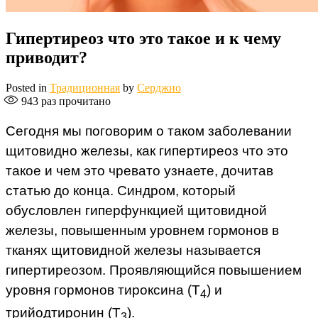
Гипертиреоз что это такое и к чему
приводит?
Posted in
Традиционная
by
Серджио
943
раз прочитано
Сегодня мы поговорим о таком заболевании
щитовидно железы, как гипертиреоз что это
такое и чем это чревато узнаете, дочитав
статью до конца. Синдром, который
обусловлен гиперфункцией щитовидной
железы, повышенным уровнем гормонов в
тканях щитовидной железы называется
гипертиреозом. Проявляющийся повышением
уровня гормонов тироксина (Т
) и
4
трийодтиронин (Т
).
3