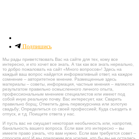
Подпишись
Мы рады приветствовать Вас на сайте для тех, кому все
интересно, и кто хочет все знать. А так как все знать нереально,
то добро пожаловать на сайт «Много вопросов»! Здесь на
каждый ваш вопрос найдется информативный ответ, на каждое
сомнение – авторитетное мнение. Размещенные здесь
материалы – советы, информация, частные мнения – являются
результатом правильно осмысленного личного опыта,
профессиональным мнением специалистов или имеют под
собой иную реальную почву. Вас интересует, как: Сварить
правильно борщ; Отметить день первокурсника или золотую
свадьбу; Определиться со своей профессией; Куда съездить в
отпуск, и т.д. Поищите ответа у нас.
И пусть вас не смущает некоторая необычность или, напротив,
банальность вашего вопроса. Если вам это интересно – вы
имеете право узнать, что вам нужно. Если вам требуется совет –
спросите его! И мы приложим все усилия, что бы вы не остались