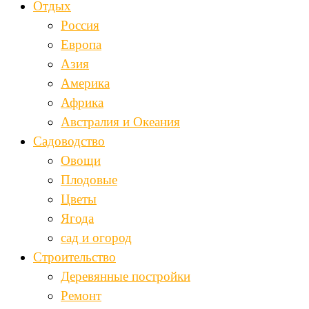
Отдых
Россия
Европа
Азия
Америка
Африка
Австралия и Океания
Садоводство
Овощи
Плодовые
Цветы
Ягода
сад и огород
Строительство
Деревянные постройки
Ремонт