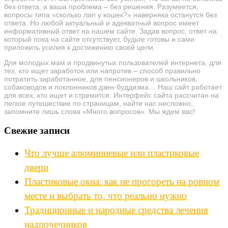
без ответа, а ваша проблема – без решения. Разумеется,
вопросы типа «сколько лап у кошек?» наверняка останутся без
ответа. Но любой актуальный и адекватный вопрос имеет
информативный ответ на нашем сайте. Задав вопрос, ответ на
который пока на сайте отсутствует, будьте готовы и сами
приложить усилия к достижению своей цели.
Для молодых мам и продвинутых пользователей интернета, для
тех, кто ищет заработок или напротив – способ правильно
потратить заработанное, для пенсионеров и школьников,
собаководов и поклонников дзен-буддизма… Наш сайт работает
для всех, кто ищет и стремится. Интерфейс сайта рассчитан на
легкое путешествие по страницам, найти нас несложно,
запомните лишь слова «Много вопросов». Мы ждем вас!
Свежие записи
Что лучше алюминиевые или пластиковые
двери
Пластиковые окна: как не прогореть на ровном
месте и выбрать то, что реально нужно
Традиционные и народные средства лечения
надпочечников