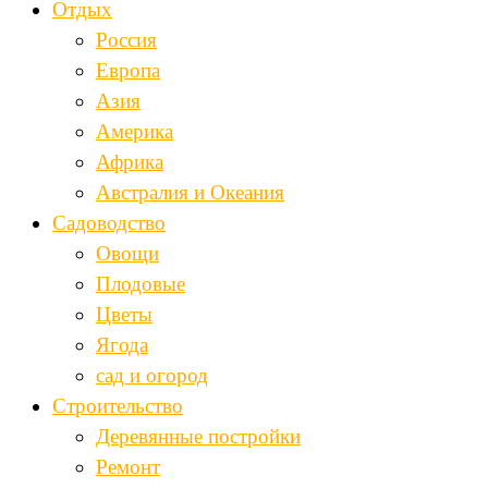
Отдых
Россия
Европа
Азия
Америка
Африка
Австралия и Океания
Садоводство
Овощи
Плодовые
Цветы
Ягода
сад и огород
Строительство
Деревянные постройки
Ремонт