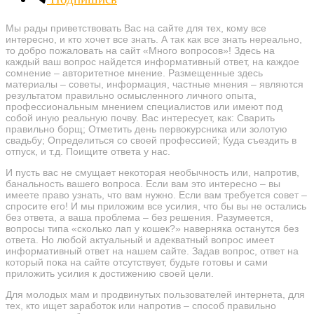
Мы рады приветствовать Вас на сайте для тех, кому все
интересно, и кто хочет все знать. А так как все знать нереально,
то добро пожаловать на сайт «Много вопросов»! Здесь на
каждый ваш вопрос найдется информативный ответ, на каждое
сомнение – авторитетное мнение. Размещенные здесь
материалы – советы, информация, частные мнения – являются
результатом правильно осмысленного личного опыта,
профессиональным мнением специалистов или имеют под
собой иную реальную почву. Вас интересует, как: Сварить
правильно борщ; Отметить день первокурсника или золотую
свадьбу; Определиться со своей профессией; Куда съездить в
отпуск, и т.д. Поищите ответа у нас.
И пусть вас не смущает некоторая необычность или, напротив,
банальность вашего вопроса. Если вам это интересно – вы
имеете право узнать, что вам нужно. Если вам требуется совет –
спросите его! И мы приложим все усилия, что бы вы не остались
без ответа, а ваша проблема – без решения. Разумеется,
вопросы типа «сколько лап у кошек?» наверняка останутся без
ответа. Но любой актуальный и адекватный вопрос имеет
информативный ответ на нашем сайте. Задав вопрос, ответ на
который пока на сайте отсутствует, будьте готовы и сами
приложить усилия к достижению своей цели.
Для молодых мам и продвинутых пользователей интернета, для
тех, кто ищет заработок или напротив – способ правильно