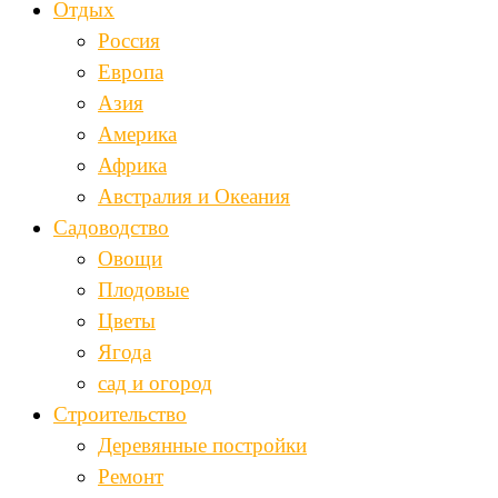
Отдых
Россия
Европа
Азия
Америка
Африка
Австралия и Океания
Садоводство
Овощи
Плодовые
Цветы
Ягода
сад и огород
Строительство
Деревянные постройки
Ремонт