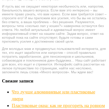
И пусть вас не смущает некоторая необычность или, напротив,
банальность вашего вопроса. Если вам это интересно – вы
имеете право узнать, что вам нужно. Если вам требуется совет –
спросите его! И мы приложим все усилия, что бы вы не остались
без ответа, а ваша проблема – без решения. Разумеется,
вопросы типа «сколько лап у кошек?» наверняка останутся без
ответа. Но любой актуальный и адекватный вопрос имеет
информативный ответ на нашем сайте. Задав вопрос, ответ на
который пока на сайте отсутствует, будьте готовы и сами
приложить усилия к достижению своей цели.
Для молодых мам и продвинутых пользователей интернета, для
тех, кто ищет заработок или напротив – способ правильно
потратить заработанное, для пенсионеров и школьников,
собаководов и поклонников дзен-буддизма… Наш сайт работает
для всех, кто ищет и стремится. Интерфейс сайта рассчитан на
легкое путешествие по страницам, найти нас несложно,
запомните лишь слова «Много вопросов». Мы ждем вас!
Свежие записи
Что лучше алюминиевые или пластиковые
двери
Пластиковые окна: как не прогореть на ровном