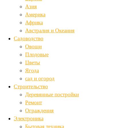
Азия
Америка
Африка
Австралия и Океания
Садоводство
Овощи
Плодовые
Цветы
Ягода
сад и огород
Строительство
Деревянные постройки
Ремонт
Ограждения
Электроника
Бытовая техника