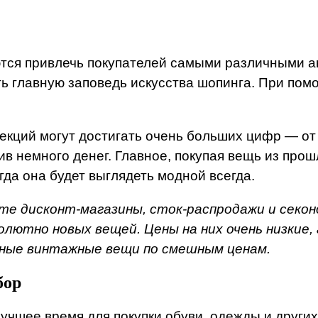
ются привлечь покупателей самыми различными а
ь главную заповедь искусства шопинга. При по
екций могут достигать очень больших цифр — от
ив немного денег. Главное, покупая вещь из про
да она будет выглядеть модной всегда.
те дисконт-магазины, сток-распродажи и секонд
ютно новых вещей. Цены на них очень низкие, а
сные винтажные вещи по смешным ценам.
бор
лучшее время для покупки обуви, одежды и друг