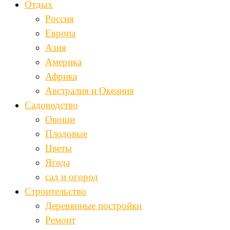
Отдых
Россия
Европа
Азия
Америка
Африка
Австралия и Океания
Садоводство
Овощи
Плодовые
Цветы
Ягода
сад и огород
Строительство
Деревянные постройки
Ремонт