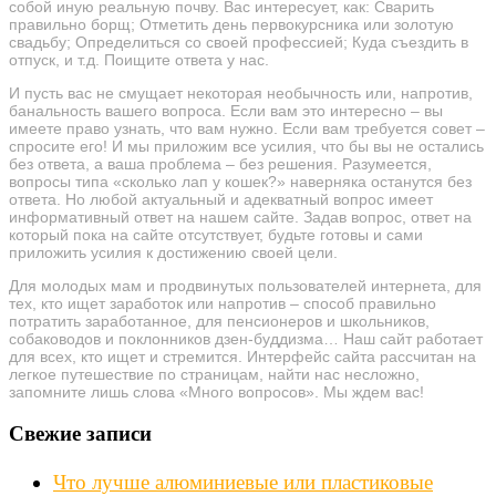
собой иную реальную почву. Вас интересует, как: Сварить
правильно борщ; Отметить день первокурсника или золотую
свадьбу; Определиться со своей профессией; Куда съездить в
отпуск, и т.д. Поищите ответа у нас.
И пусть вас не смущает некоторая необычность или, напротив,
банальность вашего вопроса. Если вам это интересно – вы
имеете право узнать, что вам нужно. Если вам требуется совет –
спросите его! И мы приложим все усилия, что бы вы не остались
без ответа, а ваша проблема – без решения. Разумеется,
вопросы типа «сколько лап у кошек?» наверняка останутся без
ответа. Но любой актуальный и адекватный вопрос имеет
информативный ответ на нашем сайте. Задав вопрос, ответ на
который пока на сайте отсутствует, будьте готовы и сами
приложить усилия к достижению своей цели.
Для молодых мам и продвинутых пользователей интернета, для
тех, кто ищет заработок или напротив – способ правильно
потратить заработанное, для пенсионеров и школьников,
собаководов и поклонников дзен-буддизма… Наш сайт работает
для всех, кто ищет и стремится. Интерфейс сайта рассчитан на
легкое путешествие по страницам, найти нас несложно,
запомните лишь слова «Много вопросов». Мы ждем вас!
Свежие записи
Что лучше алюминиевые или пластиковые