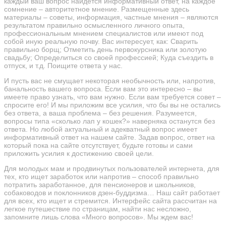
каждый ваш вопрос найдется информативный ответ, на каждое
сомнение – авторитетное мнение. Размещенные здесь
материалы – советы, информация, частные мнения – являются
результатом правильно осмысленного личного опыта,
профессиональным мнением специалистов или имеют под
собой иную реальную почву. Вас интересует, как: Сварить
правильно борщ; Отметить день первокурсника или золотую
свадьбу; Определиться со своей профессией; Куда съездить в
отпуск, и т.д. Поищите ответа у нас.
И пусть вас не смущает некоторая необычность или, напротив,
банальность вашего вопроса. Если вам это интересно – вы
имеете право узнать, что вам нужно. Если вам требуется совет –
спросите его! И мы приложим все усилия, что бы вы не остались
без ответа, а ваша проблема – без решения. Разумеется,
вопросы типа «сколько лап у кошек?» наверняка останутся без
ответа. Но любой актуальный и адекватный вопрос имеет
информативный ответ на нашем сайте. Задав вопрос, ответ на
который пока на сайте отсутствует, будьте готовы и сами
приложить усилия к достижению своей цели.
Для молодых мам и продвинутых пользователей интернета, для
тех, кто ищет заработок или напротив – способ правильно
потратить заработанное, для пенсионеров и школьников,
собаководов и поклонников дзен-буддизма… Наш сайт работает
для всех, кто ищет и стремится. Интерфейс сайта рассчитан на
легкое путешествие по страницам, найти нас несложно,
запомните лишь слова «Много вопросов». Мы ждем вас!