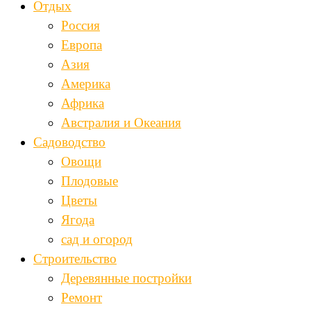
Отдых
Россия
Европа
Азия
Америка
Африка
Австралия и Океания
Садоводство
Овощи
Плодовые
Цветы
Ягода
сад и огород
Строительство
Деревянные постройки
Ремонт