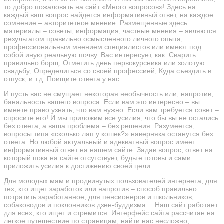
то добро пожаловать на сайт «Много вопросов»! Здесь на
каждый ваш вопрос найдется информативный ответ, на каждое
сомнение – авторитетное мнение. Размещенные здесь
материалы – советы, информация, частные мнения – являются
результатом правильно осмысленного личного опыта,
профессиональным мнением специалистов или имеют под
собой иную реальную почву. Вас интересует, как: Сварить
правильно борщ; Отметить день первокурсника или золотую
свадьбу; Определиться со своей профессией; Куда съездить в
отпуск, и т.д. Поищите ответа у нас.
И пусть вас не смущает некоторая необычность или, напротив,
банальность вашего вопроса. Если вам это интересно – вы
имеете право узнать, что вам нужно. Если вам требуется совет –
спросите его! И мы приложим все усилия, что бы вы не остались
без ответа, а ваша проблема – без решения. Разумеется,
вопросы типа «сколько лап у кошек?» наверняка останутся без
ответа. Но любой актуальный и адекватный вопрос имеет
информативный ответ на нашем сайте. Задав вопрос, ответ на
который пока на сайте отсутствует, будьте готовы и сами
приложить усилия к достижению своей цели.
Для молодых мам и продвинутых пользователей интернета, для
тех, кто ищет заработок или напротив – способ правильно
потратить заработанное, для пенсионеров и школьников,
собаководов и поклонников дзен-буддизма… Наш сайт работает
для всех, кто ищет и стремится. Интерфейс сайта рассчитан на
легкое путешествие по страницам, найти нас несложно,