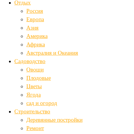
Отдых
Россия
Европа
Азия
Америка
Африка
Австралия и Океания
Садоводство
Овощи
Плодовые
Цветы
Ягода
сад и огород
Строительство
Деревянные постройки
Ремонт