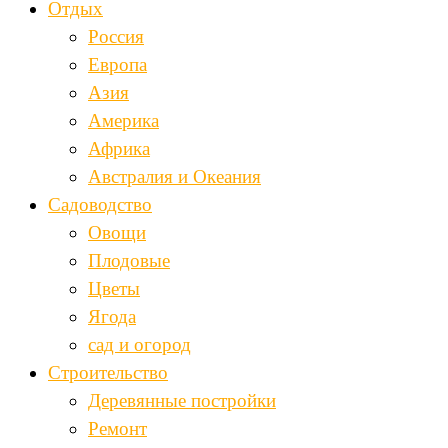
Отдых
Россия
Европа
Азия
Америка
Африка
Австралия и Океания
Садоводство
Овощи
Плодовые
Цветы
Ягода
сад и огород
Строительство
Деревянные постройки
Ремонт