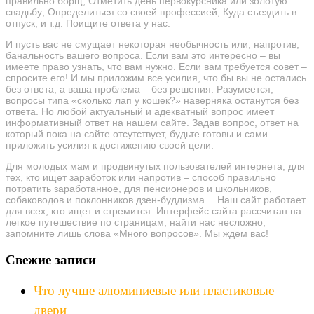
правильно борщ; Отметить день первокурсника или золотую
свадьбу; Определиться со своей профессией; Куда съездить в
отпуск, и т.д. Поищите ответа у нас.
И пусть вас не смущает некоторая необычность или, напротив,
банальность вашего вопроса. Если вам это интересно – вы
имеете право узнать, что вам нужно. Если вам требуется совет –
спросите его! И мы приложим все усилия, что бы вы не остались
без ответа, а ваша проблема – без решения. Разумеется,
вопросы типа «сколько лап у кошек?» наверняка останутся без
ответа. Но любой актуальный и адекватный вопрос имеет
информативный ответ на нашем сайте. Задав вопрос, ответ на
который пока на сайте отсутствует, будьте готовы и сами
приложить усилия к достижению своей цели.
Для молодых мам и продвинутых пользователей интернета, для
тех, кто ищет заработок или напротив – способ правильно
потратить заработанное, для пенсионеров и школьников,
собаководов и поклонников дзен-буддизма… Наш сайт работает
для всех, кто ищет и стремится. Интерфейс сайта рассчитан на
легкое путешествие по страницам, найти нас несложно,
запомните лишь слова «Много вопросов». Мы ждем вас!
Свежие записи
Что лучше алюминиевые или пластиковые
двери