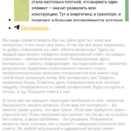
Подпишись
Мы рады приветствовать Вас на сайте для тех, кому все
интересно, и кто хочет все знать. А так как все знать нереально,
то добро пожаловать на сайт «Много вопросов»! Здесь на
каждый ваш вопрос найдется информативный ответ, на каждое
сомнение – авторитетное мнение. Размещенные здесь
материалы – советы, информация, частные мнения – являются
результатом правильно осмысленного личного опыта,
профессиональным мнением специалистов или имеют под
собой иную реальную почву. Вас интересует, как: Сварить
правильно борщ; Отметить день первокурсника или золотую
свадьбу; Определиться со своей профессией; Куда съездить в
отпуск, и т.д. Поищите ответа у нас.
И пусть вас не смущает некоторая необычность или, напротив,
банальность вашего вопроса. Если вам это интересно – вы
имеете право узнать, что вам нужно. Если вам требуется совет –
спросите его! И мы приложим все усилия, что бы вы не остались
без ответа, а ваша проблема – без решения. Разумеется,
вопросы типа «сколько лап у кошек?» наверняка останутся без
ответа. Но любой актуальный и адекватный вопрос имеет