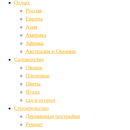
Отдых
Россия
Европа
Азия
Америка
Африка
Австралия и Океания
Садоводство
Овощи
Плодовые
Цветы
Ягода
сад и огород
Строительство
Деревянные постройки
Ремонт