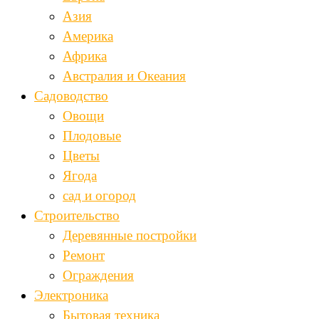
Азия
Америка
Африка
Австралия и Океания
Садоводство
Овощи
Плодовые
Цветы
Ягода
сад и огород
Строительство
Деревянные постройки
Ремонт
Ограждения
Электроника
Бытовая техника