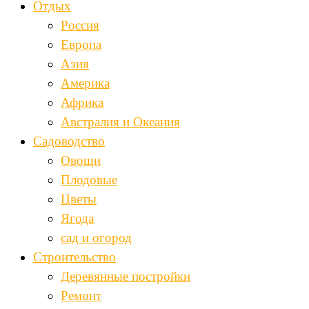
Отдых
Россия
Европа
Азия
Америка
Африка
Австралия и Океания
Садоводство
Овощи
Плодовые
Цветы
Ягода
сад и огород
Строительство
Деревянные постройки
Ремонт