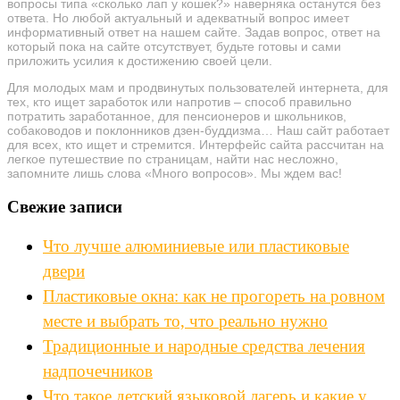
вопросы типа «сколько лап у кошек?» наверняка останутся без
ответа. Но любой актуальный и адекватный вопрос имеет
информативный ответ на нашем сайте. Задав вопрос, ответ на
который пока на сайте отсутствует, будьте готовы и сами
приложить усилия к достижению своей цели.
Для молодых мам и продвинутых пользователей интернета, для
тех, кто ищет заработок или напротив – способ правильно
потратить заработанное, для пенсионеров и школьников,
собаководов и поклонников дзен-буддизма… Наш сайт работает
для всех, кто ищет и стремится. Интерфейс сайта рассчитан на
легкое путешествие по страницам, найти нас несложно,
запомните лишь слова «Много вопросов». Мы ждем вас!
Свежие записи
Что лучше алюминиевые или пластиковые
двери
Пластиковые окна: как не прогореть на ровном
месте и выбрать то, что реально нужно
Традиционные и народные средства лечения
надпочечников
Что такое детский языковой лагерь и какие у