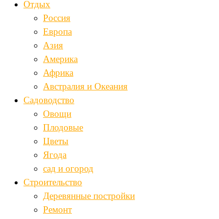
Отдых
Россия
Европа
Азия
Америка
Африка
Австралия и Океания
Садоводство
Овощи
Плодовые
Цветы
Ягода
сад и огород
Строительство
Деревянные постройки
Ремонт