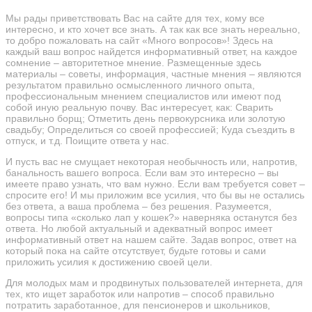
Мы рады приветствовать Вас на сайте для тех, кому все
интересно, и кто хочет все знать. А так как все знать нереально,
то добро пожаловать на сайт «Много вопросов»! Здесь на
каждый ваш вопрос найдется информативный ответ, на каждое
сомнение – авторитетное мнение. Размещенные здесь
материалы – советы, информация, частные мнения – являются
результатом правильно осмысленного личного опыта,
профессиональным мнением специалистов или имеют под
собой иную реальную почву. Вас интересует, как: Сварить
правильно борщ; Отметить день первокурсника или золотую
свадьбу; Определиться со своей профессией; Куда съездить в
отпуск, и т.д. Поищите ответа у нас.
И пусть вас не смущает некоторая необычность или, напротив,
банальность вашего вопроса. Если вам это интересно – вы
имеете право узнать, что вам нужно. Если вам требуется совет –
спросите его! И мы приложим все усилия, что бы вы не остались
без ответа, а ваша проблема – без решения. Разумеется,
вопросы типа «сколько лап у кошек?» наверняка останутся без
ответа. Но любой актуальный и адекватный вопрос имеет
информативный ответ на нашем сайте. Задав вопрос, ответ на
который пока на сайте отсутствует, будьте готовы и сами
приложить усилия к достижению своей цели.
Для молодых мам и продвинутых пользователей интернета, для
тех, кто ищет заработок или напротив – способ правильно
потратить заработанное, для пенсионеров и школьников,