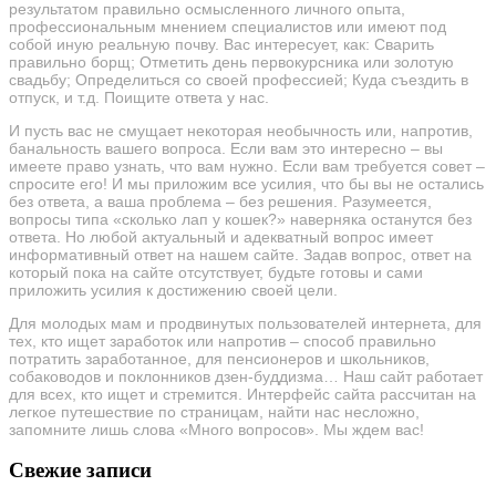
результатом правильно осмысленного личного опыта,
профессиональным мнением специалистов или имеют под
собой иную реальную почву. Вас интересует, как: Сварить
правильно борщ; Отметить день первокурсника или золотую
свадьбу; Определиться со своей профессией; Куда съездить в
отпуск, и т.д. Поищите ответа у нас.
И пусть вас не смущает некоторая необычность или, напротив,
банальность вашего вопроса. Если вам это интересно – вы
имеете право узнать, что вам нужно. Если вам требуется совет –
спросите его! И мы приложим все усилия, что бы вы не остались
без ответа, а ваша проблема – без решения. Разумеется,
вопросы типа «сколько лап у кошек?» наверняка останутся без
ответа. Но любой актуальный и адекватный вопрос имеет
информативный ответ на нашем сайте. Задав вопрос, ответ на
который пока на сайте отсутствует, будьте готовы и сами
приложить усилия к достижению своей цели.
Для молодых мам и продвинутых пользователей интернета, для
тех, кто ищет заработок или напротив – способ правильно
потратить заработанное, для пенсионеров и школьников,
собаководов и поклонников дзен-буддизма… Наш сайт работает
для всех, кто ищет и стремится. Интерфейс сайта рассчитан на
легкое путешествие по страницам, найти нас несложно,
запомните лишь слова «Много вопросов». Мы ждем вас!
Свежие записи