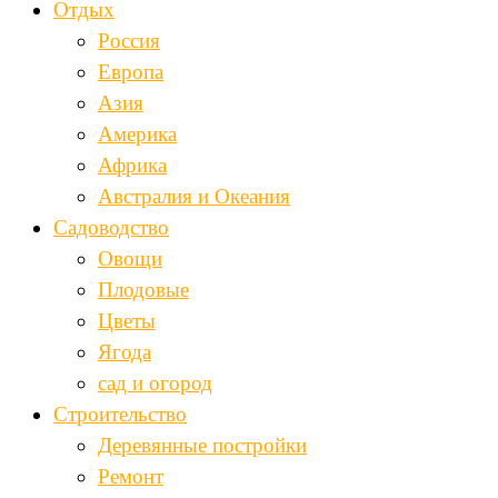
Отдых
Россия
Европа
Азия
Америка
Африка
Австралия и Океания
Садоводство
Овощи
Плодовые
Цветы
Ягода
сад и огород
Строительство
Деревянные постройки
Ремонт