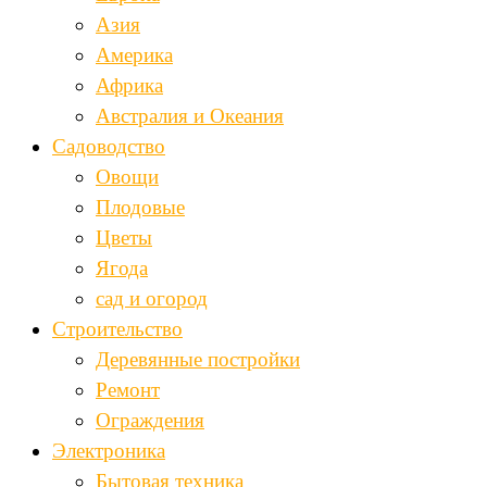
Азия
Америка
Африка
Австралия и Океания
Садоводство
Овощи
Плодовые
Цветы
Ягода
сад и огород
Строительство
Деревянные постройки
Ремонт
Ограждения
Электроника
Бытовая техника