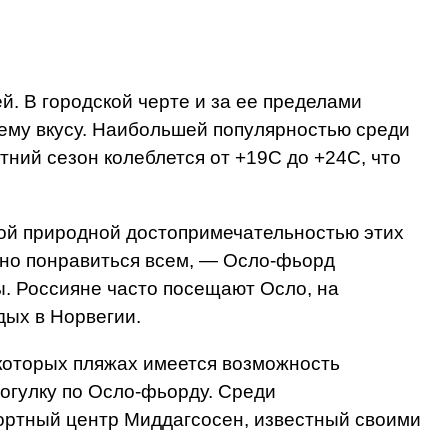
й. В городской черте и за ее пределами
оему вкусу. Наибольшей популярностью среди
ний сезон колеблется от +19С до +24C, что
ной природной достопримечательностью этих
жно понравиться всем, — Осло-фьорд
ы. Россияне часто посещают Осло, на
дых в Норвегии.
которых пляжах имеется возможность
рогулку по Осло-фьорду. Среди
ортный центр Миддагсосен, известный своими