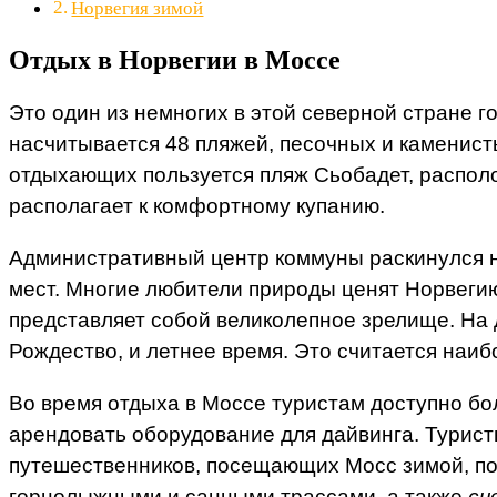
Норвегия зимой
Отдых в Норвегии в Моссе
Это один из немногих в этой северной стране г
насчитывается 48 пляжей, песочных и каменист
отдыхающих пользуется пляж Сьобадет, располо
располагает к комфортному купанию.
Административный центр коммуны раскинулся н
мест. Многие любители природы ценят Норвеги
представляет собой великолепное зрелище. На 
Рождество, и летнее время. Это считается наи
Во время отдыха в Моссе туристам доступно б
арендовать оборудование для дайвинга. Туристы
путешественников, посещающих Мосс зимой, по
горнолыжными и санными трассами, а также
сн