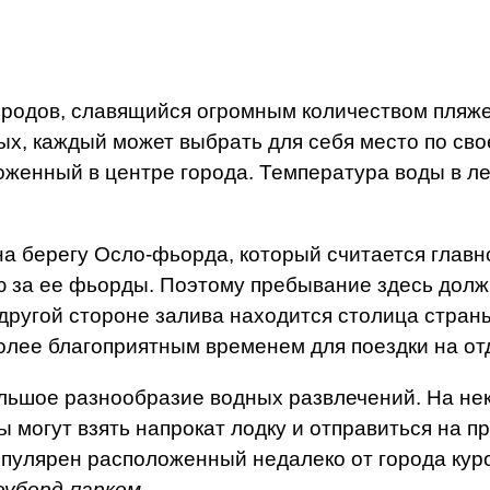
ородов, славящийся огромным количеством пляже
ых, каждый может выбрать для себя место по св
женный в центре города. Температура воды в лет
а берегу Осло-фьорда, который считается глав
ю за ее фьорды. Поэтому пребывание здесь дол
другой стороне залива находится столица стран
более благоприятным временем для поездки на от
ольшое разнообразие водных развлечений. На не
 могут взять напрокат лодку и отправиться на п
пулярен расположенный недалеко от города кур
оуборд-парк
ом
.