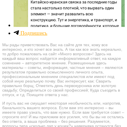
Подпишись
Мы рады приветствовать Вас на сайте для тех, кому все
интересно, и кто хочет все знать. А так как все знать нереально,
то добро пожаловать на сайт «Много вопросов»! Здесь на
каждый ваш вопрос найдется информативный ответ, на каждое
сомнение – авторитетное мнение. Размещенные здесь
материалы – советы, информация, частные мнения – являются
результатом правильно осмысленного личного опыта,
профессиональным мнением специалистов или имеют под
собой иную реальную почву. Вас интересует, как: Сварить
правильно борщ; Отметить день первокурсника или золотую
свадьбу; Определиться со своей профессией; Куда съездить в
отпуск, и т.д. Поищите ответа у нас.
И пусть вас не смущает некоторая необычность или, напротив,
банальность вашего вопроса. Если вам это интересно – вы
имеете право узнать, что вам нужно. Если вам требуется совет –
спросите его! И мы приложим все усилия, что бы вы не остались
без ответа, а ваша проблема – без решения. Разумеется,
вопросы типа «сколько лап у кошек?» наверняка останутся без