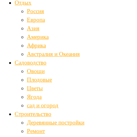
Отдых
Россия
Европа
Азия
Америка
Африка
Австралия и Океания
Садоводство
Овощи
Плодовые
Цветы
Ягода
сад и огород
Строительство
Деревянные постройки
Ремонт