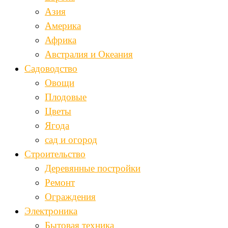
Азия
Америка
Африка
Австралия и Океания
Садоводство
Овощи
Плодовые
Цветы
Ягода
сад и огород
Строительство
Деревянные постройки
Ремонт
Ограждения
Электроника
Бытовая техника