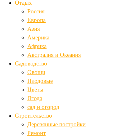
Отдых
Россия
Европа
Азия
Америка
Африка
Австралия и Океания
Садоводство
Овощи
Плодовые
Цветы
Ягода
сад и огород
Строительство
Деревянные постройки
Ремонт