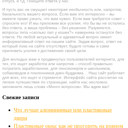
отпуск, и т.д. Поищите ответа у нас.
И пусть вас не смущает некоторая необычность или, напротив,
банальность вашего вопроса. Если вам это интересно – вы
имеете право узнать, что вам нужно. Если вам требуется совет –
спросите его! И мы приложим все усилия, что бы вы не остались
без ответа, а ваша проблема – без решения. Разумеется,
вопросы типа «сколько лап у кошек?» наверняка останутся без
ответа. Но любой актуальный и адекватный вопрос имеет
информативный ответ на нашем сайте. Задав вопрос, ответ на
который пока на сайте отсутствует, будьте готовы и сами
приложить усилия к достижению своей цели.
Для молодых мам и продвинутых пользователей интернета, для
тех, кто ищет заработок или напротив – способ правильно
потратить заработанное, для пенсионеров и школьников,
собаководов и поклонников дзен-буддизма… Наш сайт работает
для всех, кто ищет и стремится. Интерфейс сайта рассчитан на
легкое путешествие по страницам, найти нас несложно,
запомните лишь слова «Много вопросов». Мы ждем вас!
Свежие записи
Что лучше алюминиевые или пластиковые
двери
Пластиковые окна: как не прогореть на ровном