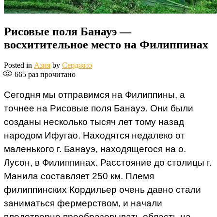
Рисовые поля Банауэ —
восхитительное место на Филиппинах
Posted in
Азия
by
Серджио
665
раз прочитано
Сегодня мы отправимся на Филиппины, а
точнее на Рисовые поля Банауэ. Они были
созданы несколько тысяч лет тому назад
народом Ифугао. Находятся недалеко от
маленького г. Банауэ, находящегося на о.
Лусон, в Филиппинах. Расстояние до столицы г.
Манила составляет 250 км. Племя
филиппинских Кордильер очень давно стали
заниматься фермерством, и начали
плодотворно преобразовывать область на