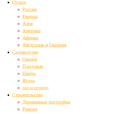
Отдых
Россия
Европа
Азия
Америка
Африка
Австралия и Океания
Садоводство
Овощи
Плодовые
Цветы
Ягода
сад и огород
Строительство
Деревянные постройки
Ремонт