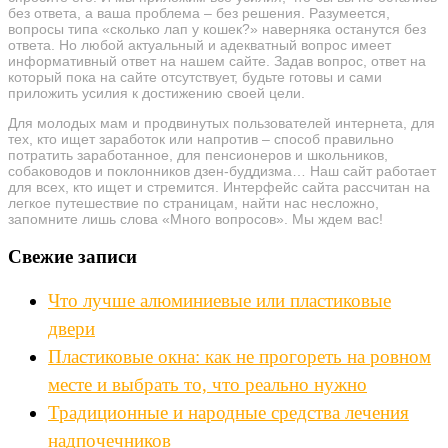
без ответа, а ваша проблема – без решения. Разумеется,
вопросы типа «сколько лап у кошек?» наверняка останутся без
ответа. Но любой актуальный и адекватный вопрос имеет
информативный ответ на нашем сайте. Задав вопрос, ответ на
который пока на сайте отсутствует, будьте готовы и сами
приложить усилия к достижению своей цели.
Для молодых мам и продвинутых пользователей интернета, для
тех, кто ищет заработок или напротив – способ правильно
потратить заработанное, для пенсионеров и школьников,
собаководов и поклонников дзен-буддизма… Наш сайт работает
для всех, кто ищет и стремится. Интерфейс сайта рассчитан на
легкое путешествие по страницам, найти нас несложно,
запомните лишь слова «Много вопросов». Мы ждем вас!
Свежие записи
Что лучше алюминиевые или пластиковые
двери
Пластиковые окна: как не прогореть на ровном
месте и выбрать то, что реально нужно
Традиционные и народные средства лечения
надпочечников