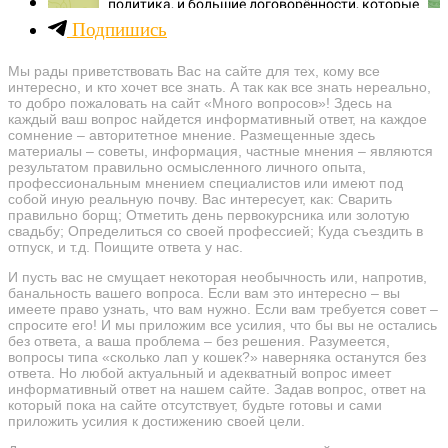
Подпишись
Мы рады приветствовать Вас на сайте для тех, кому все
интересно, и кто хочет все знать. А так как все знать нереально,
то добро пожаловать на сайт «Много вопросов»! Здесь на
каждый ваш вопрос найдется информативный ответ, на каждое
сомнение – авторитетное мнение. Размещенные здесь
материалы – советы, информация, частные мнения – являются
результатом правильно осмысленного личного опыта,
профессиональным мнением специалистов или имеют под
собой иную реальную почву. Вас интересует, как: Сварить
правильно борщ; Отметить день первокурсника или золотую
свадьбу; Определиться со своей профессией; Куда съездить в
отпуск, и т.д. Поищите ответа у нас.
И пусть вас не смущает некоторая необычность или, напротив,
банальность вашего вопроса. Если вам это интересно – вы
имеете право узнать, что вам нужно. Если вам требуется совет –
спросите его! И мы приложим все усилия, что бы вы не остались
без ответа, а ваша проблема – без решения. Разумеется,
вопросы типа «сколько лап у кошек?» наверняка останутся без
ответа. Но любой актуальный и адекватный вопрос имеет
информативный ответ на нашем сайте. Задав вопрос, ответ на
который пока на сайте отсутствует, будьте готовы и сами
приложить усилия к достижению своей цели.