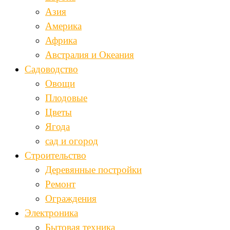
Азия
Америка
Африка
Австралия и Океания
Садоводство
Овощи
Плодовые
Цветы
Ягода
сад и огород
Строительство
Деревянные постройки
Ремонт
Ограждения
Электроника
Бытовая техника