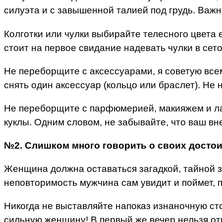
силуэта и с завышенной талией под грудь. Важн
Колготки или чулки выбирайте телесного цвета 
стоит на первое свидание надевать чулки в сеточ
Не переборщите с аксессуарами, я советую все
снять один аксессуар (кольцо или браслет). Не
Не переборщите с парфюмерией, макияжем и ла
куклы. Одним словом, не забывайте, что ваш в
№2. Слишком много говорить о своих достои
Женщина должна оставаться загадкой, тайной з
неповторимость мужчина сам увидит и поймет, 
Никогда не выставляйте напоказ изнаночную ст
сильную женщину! В первый же вечер нельзя отк