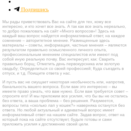
Подпишись
Мы рады приветствовать Вас на сайте для тех, кому все
интересно, и кто хочет все знать. А так как все знать нереально,
то добро пожаловать на сайт «Много вопросов»! Здесь на
каждый ваш вопрос найдется информативный ответ, на каждое
сомнение – авторитетное мнение. Размещенные здесь
материалы – советы, информация, частные мнения – являются
результатом правильно осмысленного личного опыта,
профессиональным мнением специалистов или имеют под
собой иную реальную почву. Вас интересует, как: Сварить
правильно борщ; Отметить день первокурсника или золотую
свадьбу; Определиться со своей профессией; Куда съездить в
отпуск, и т.д. Поищите ответа у нас.
И пусть вас не смущает некоторая необычность или, напротив,
банальность вашего вопроса. Если вам это интересно – вы
имеете право узнать, что вам нужно. Если вам требуется совет –
спросите его! И мы приложим все усилия, что бы вы не остались
без ответа, а ваша проблема – без решения. Разумеется,
вопросы типа «сколько лап у кошек?» наверняка останутся без
ответа. Но любой актуальный и адекватный вопрос имеет
информативный ответ на нашем сайте. Задав вопрос, ответ на
который пока на сайте отсутствует, будьте готовы и сами
приложить усилия к достижению своей цели.