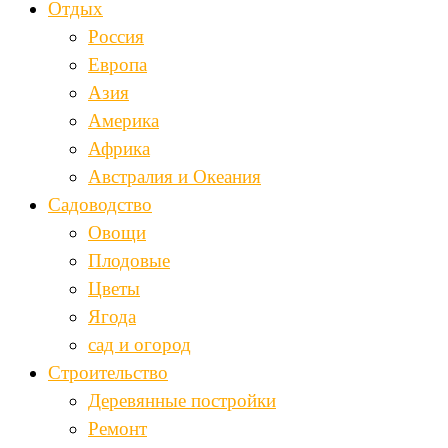
Отдых
Россия
Европа
Азия
Америка
Африка
Австралия и Океания
Садоводство
Овощи
Плодовые
Цветы
Ягода
сад и огород
Строительство
Деревянные постройки
Ремонт