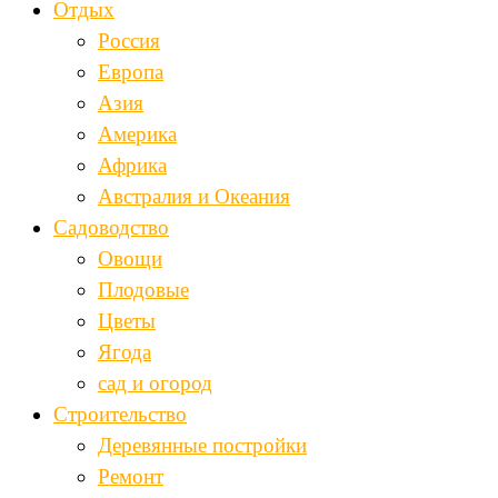
Отдых
Россия
Европа
Азия
Америка
Африка
Австралия и Океания
Садоводство
Овощи
Плодовые
Цветы
Ягода
сад и огород
Строительство
Деревянные постройки
Ремонт