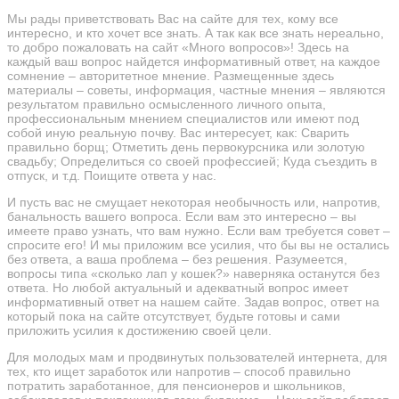
Мы рады приветствовать Вас на сайте для тех, кому все
интересно, и кто хочет все знать. А так как все знать нереально,
то добро пожаловать на сайт «Много вопросов»! Здесь на
каждый ваш вопрос найдется информативный ответ, на каждое
сомнение – авторитетное мнение. Размещенные здесь
материалы – советы, информация, частные мнения – являются
результатом правильно осмысленного личного опыта,
профессиональным мнением специалистов или имеют под
собой иную реальную почву. Вас интересует, как: Сварить
правильно борщ; Отметить день первокурсника или золотую
свадьбу; Определиться со своей профессией; Куда съездить в
отпуск, и т.д. Поищите ответа у нас.
И пусть вас не смущает некоторая необычность или, напротив,
банальность вашего вопроса. Если вам это интересно – вы
имеете право узнать, что вам нужно. Если вам требуется совет –
спросите его! И мы приложим все усилия, что бы вы не остались
без ответа, а ваша проблема – без решения. Разумеется,
вопросы типа «сколько лап у кошек?» наверняка останутся без
ответа. Но любой актуальный и адекватный вопрос имеет
информативный ответ на нашем сайте. Задав вопрос, ответ на
который пока на сайте отсутствует, будьте готовы и сами
приложить усилия к достижению своей цели.
Для молодых мам и продвинутых пользователей интернета, для
тех, кто ищет заработок или напротив – способ правильно
потратить заработанное, для пенсионеров и школьников,