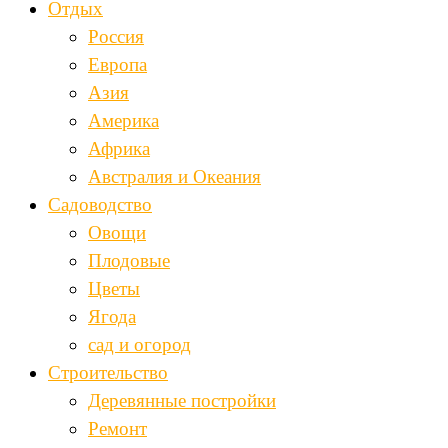
Отдых
Россия
Европа
Азия
Америка
Африка
Австралия и Океания
Садоводство
Овощи
Плодовые
Цветы
Ягода
сад и огород
Строительство
Деревянные постройки
Ремонт