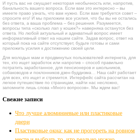
И пусть вас не смущает некоторая необычность или, напротив,
банальность вашего вопроса. Если вам это интересно – вы
имеете право узнать, что вам нужно. Если вам требуется совет –
спросите его! И мы приложим все усилия, что бы вы не остались
без ответа, а ваша проблема – без решения. Разумеется,
вопросы типа «сколько лап у кошек?» наверняка останутся без
ответа. Но любой актуальный и адекватный вопрос имеет
информативный ответ на нашем сайте. Задав вопрос, ответ на
который пока на сайте отсутствует, будьте готовы и сами
приложить усилия к достижению своей цели.
Для молодых мам и продвинутых пользователей интернета, для
тех, кто ищет заработок или напротив – способ правильно
потратить заработанное, для пенсионеров и школьников,
собаководов и поклонников дзен-буддизма… Наш сайт работает
для всех, кто ищет и стремится. Интерфейс сайта рассчитан на
легкое путешествие по страницам, найти нас несложно,
запомните лишь слова «Много вопросов». Мы ждем вас!
Свежие записи
Что лучше алюминиевые или пластиковые
двери
Пластиковые окна: как не прогореть на ровном
месте и выбрать то, что реально нужно