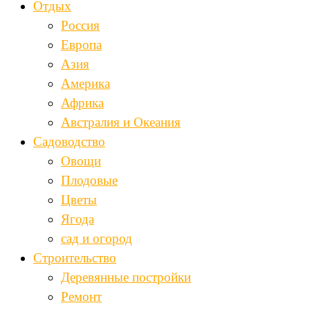
Отдых
Россия
Европа
Азия
Америка
Африка
Австралия и Океания
Садоводство
Овощи
Плодовые
Цветы
Ягода
сад и огород
Строительство
Деревянные постройки
Ремонт