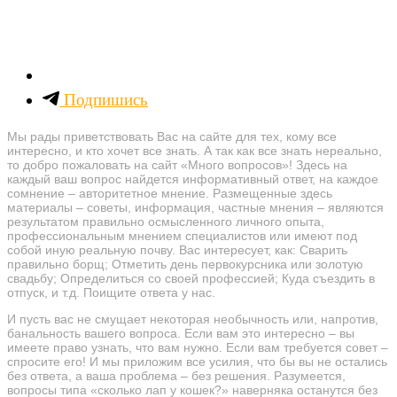
Подпишись
Мы рады приветствовать Вас на сайте для тех, кому все
интересно, и кто хочет все знать. А так как все знать нереально,
то добро пожаловать на сайт «Много вопросов»! Здесь на
каждый ваш вопрос найдется информативный ответ, на каждое
сомнение – авторитетное мнение. Размещенные здесь
материалы – советы, информация, частные мнения – являются
результатом правильно осмысленного личного опыта,
профессиональным мнением специалистов или имеют под
собой иную реальную почву. Вас интересует, как: Сварить
правильно борщ; Отметить день первокурсника или золотую
свадьбу; Определиться со своей профессией; Куда съездить в
отпуск, и т.д. Поищите ответа у нас.
И пусть вас не смущает некоторая необычность или, напротив,
банальность вашего вопроса. Если вам это интересно – вы
имеете право узнать, что вам нужно. Если вам требуется совет –
спросите его! И мы приложим все усилия, что бы вы не остались
без ответа, а ваша проблема – без решения. Разумеется,
вопросы типа «сколько лап у кошек?» наверняка останутся без