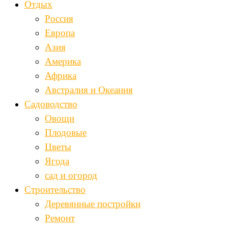
Отдых
Россия
Европа
Азия
Америка
Африка
Австралия и Океания
Садоводство
Овощи
Плодовые
Цветы
Ягода
сад и огород
Строительство
Деревянные постройки
Ремонт