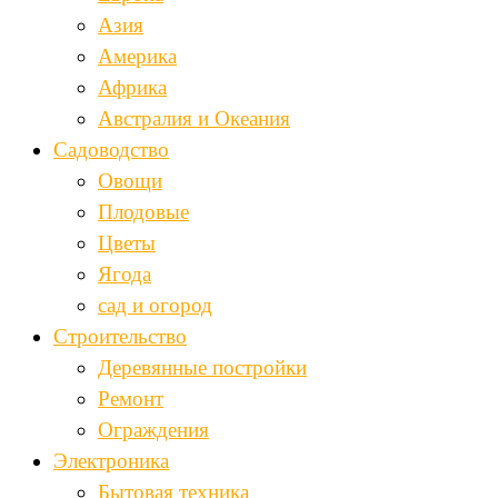
Азия
Америка
Африка
Австралия и Океания
Садоводство
Овощи
Плодовые
Цветы
Ягода
сад и огород
Строительство
Деревянные постройки
Ремонт
Ограждения
Электроника
Бытовая техника