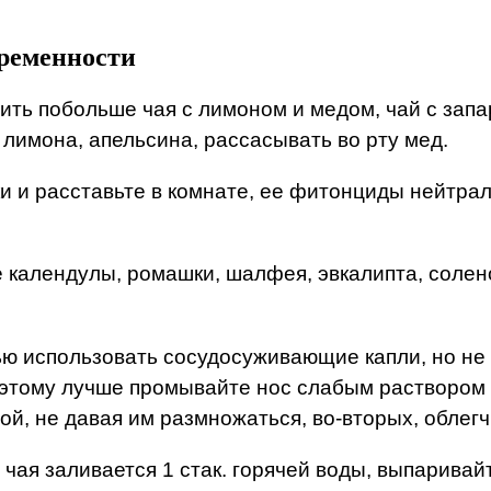
еременности
ить побольше чая с лимоном и медом, чай с зап
 лимона, апельсина, рассасывать во рту мед.
ки и расставьте в комнате, ее фитонциды нейтра
е календулы, ромашки, шалфея, эвкалипта, соленой
ью использовать сосудосуживающие капли, но не 
этому лучше промывайте нос слабым раствором со
ой, не давая им размножаться, во-вторых, облег
 чая заливается 1 стак. горячей воды, выпаривай