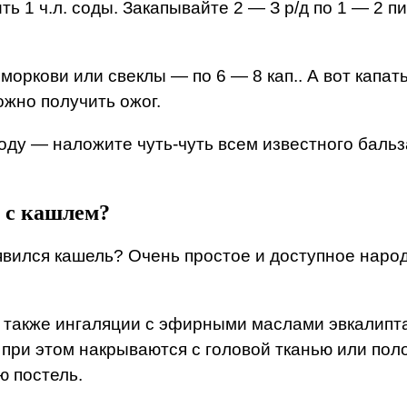
ь 1 ч.л. соды. Закапывайте 2 — З р/д по 1 — 2 п
 моркови или свеклы — по 6 — 8 кап.. А вот капат
ожно получить ожог.
оду — наложите чуть-чуть всем известного бальз
х с кашлем?
явился кашель? Очень простое и доступное народ
 также ингаляции с эфирными маслами эвкалипта,
, при этом накрываются с головой тканью или по
 постель.